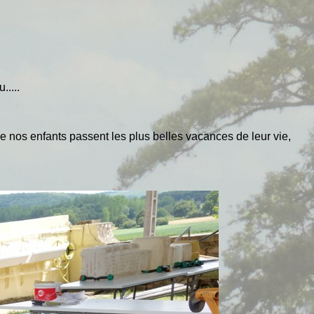
.....
que nos enfants passent les plus belles vacances de leur vie,