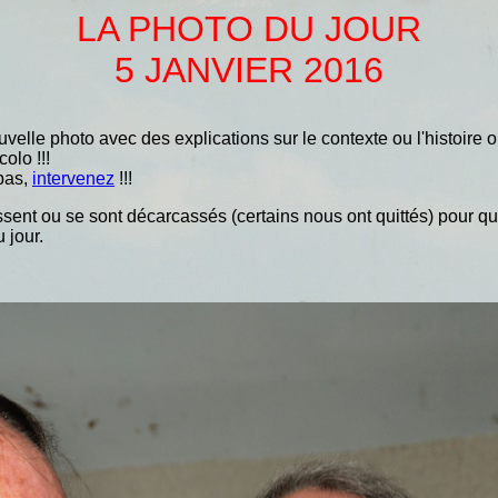
LA PHOTO DU JOUR
5 JANVIER
2016
elle photo avec des explications sur le contexte ou l'histoire ou
olo !!!
 pas,
intervenez
!!!
arcassent ou se sont décarcassés (certains nous ont quittés) pour 
 jour.